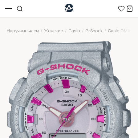
Наручные часы
/
Женские
/
Casio
/
G-Shock
/
Casio GMA-S1