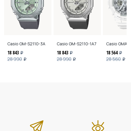
Casio
GM-S2110-3A
Casio
GM-S2110-1A7
Casio
GMA-S
18 843
18 843
18 564
i
i
i
28 990
28 990
28 560
i
i
i