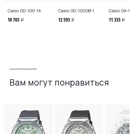
Casio
GD-100-1A
Casio
GD-100GB-1
Casio
GA-10
10 703
12 593
11 333
i
i
i
Вам могут понравиться