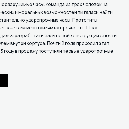
неразрушимые часы. Команда из трех человек на
ческих и моральных возможностей пыталась найти
ствительно ударопрочные часы. Прототипы
сь жестким испытаниям на прочность. Пока
дался разработать часы полой конструкции с почти
ем внутри корпуса. Почти 2 года проходил этап
83 году в продажу поступили первые ударопрочные