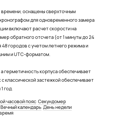
 времени, оснащены сверхточным
т-хронографом для одновременного замера
ции включают расчет скорости на
мер обратного отсчета (от 1 минуты до 24
 48 городов с учетом летнего режима и
шним и UTC-форматом.
, а герметичность корпуса обеспечивает
к с классической застежкой обеспечивает
1 год.
ой часовой пояс
Секундомер
Вечный календарь
День недели
время