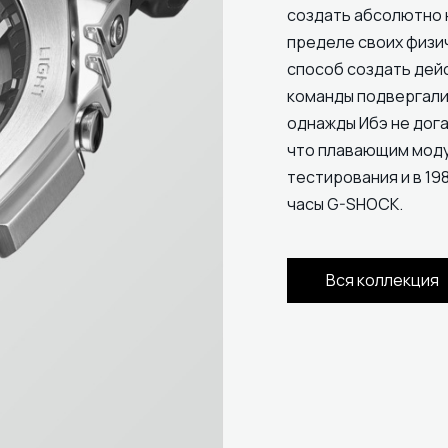
создать абсолютно 
пределе своих физи
способ создать дей
команды подвергали
однажды Ибэ не дога
что плавающим модул
тестирования и в 19
часы G-SHOCK.
Вся коллекция