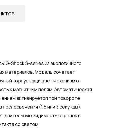
нктов
ы G-Shock S-series из экологичного
ых материалов. Модель сочетает
очный корпус защищает механизм от
ость к магнитным полям. Автоматическая
чением активируется при повороте
 послесвечения (1,5 или 3 секунды).
т длительную видимость стрелок в
такта со светом.