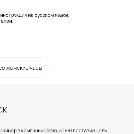
 инструкция на русском языке,
талон.
се
женские
часы
CK
зайнер в компании Casio, с 1981 поставил цель