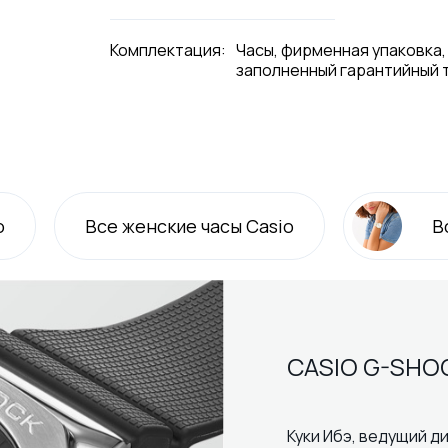
Комплектация:
Часы, фирменная упаковка,
заполненный гарантийный 
o
Все
женские
часы Casio
В
CASIO G-SHO
Куки Ибэ, ведущий ди