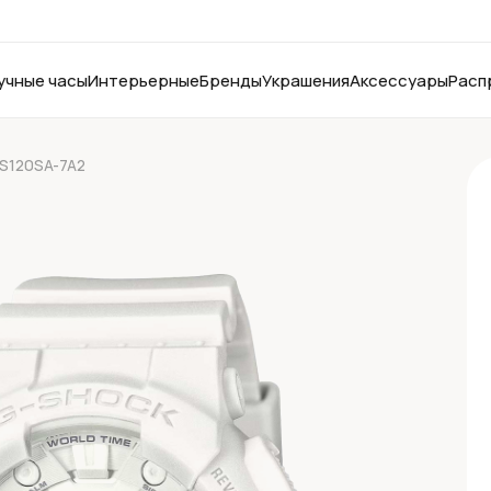
учные часы
Интерьерные
Бренды
Украшения
Аксессуары
Расп
S120SA-7A2