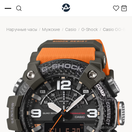
Наручные часы
/
Мужские
/
Casio
/
G-Shock
/
Casio GG-B10