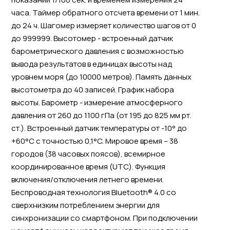
часа. Таймер обратного отсчета времени от 1 мин.
до 24 ч. Шагомер измеряет количество шагов от 0
до 999999. Высотомер - встроенный датчик
барометрического давления с возможностью
вывода результатов в единицах высоты над
уровнем моря (до 10000 метров). Память данных
высотометра до 40 записей. График набора
высоты. Барометр - измерение атмосферного
давления от 260 до 1100 гПа (от 195 до 825 мм рт.
ст.). Встроенный датчик температуры от -10° до
+60°С с точностью 0,1°C. Мировое время – 38
городов (38 часовых поясов), всемирное
координированное время (UTC). Функция
включения/отключения летнего времени.
Беспроводная технология Bluetooth® 4.0 со
сверхнизким потреблением энергии для
синхронизации со смартфоном. При подключении