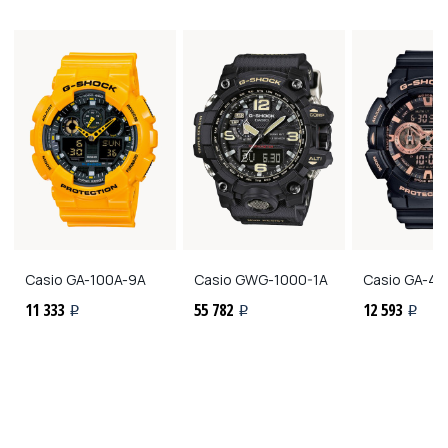
Casio
GA-100A-9A
Casio
GWG-1000-1A
Casio
GA-40
11 333
55 782
12 593
i
i
i