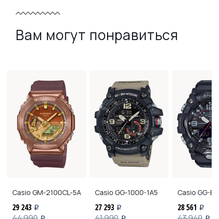
Вам могут понравиться
Casio
GM-2100CL-5A
Casio
GG-1000-1A5
Casio
GG-B1
29 243
27 293
28 561
i
i
i
44 990
41 990
43 940
i
i
i