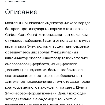
Описание
Master Of G Mudmaster. Индикатор низкого заряда
батареи. Противоударный корпус с технологией
Carbon Core Guard, которая защищает механизм
от ударов и вибрации. Защита от попадания внутрь
пыли и грязи. Электролюминесцентная подсветка
освещает весь циферблат. Функция парный
иллюминатор обеспечивает подсветку не только
аналогового циферблата, но и цифрового
дисплея. Цвет подсветки: белый. Необритовое
светонакопительное покрытие обеспечивает
длительное послесвечение в темноте даже после
кратковременного нахождения на свету. 12-ти и
24-х часовой формат времени. Время восхода и
захода Солнца. Секундомер с точностью
показаний 1/100 сек. и временем измерения 24