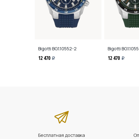
9.2250.2.02
Bigotti
BG.1.10552-2
Bigotti
BG.1.105
12 470
12 470
i
i
Бесплатная доставка
Оп