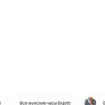
i
Все
мужские
часы Bigotti