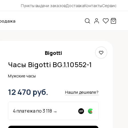
Пункты выдачи заказов
Доставка
Контакты
Сервис
родажа
Bigotti
Часы Bigotti BG.1.10552-1
Мужские часы
12 470 руб.
Нашли дешевле?
4 платежа по
3 118
→