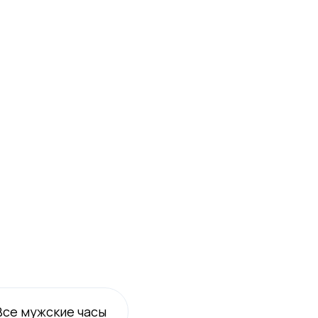
Все
мужские
часы