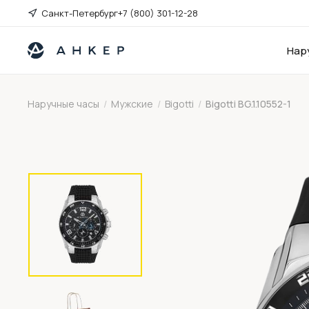
Санкт-Петербург
+7 (800) 301-12-28
Нар
Наручные часы
/
Мужские
/
Bigotti
/
Bigotti BG.1.10552-1