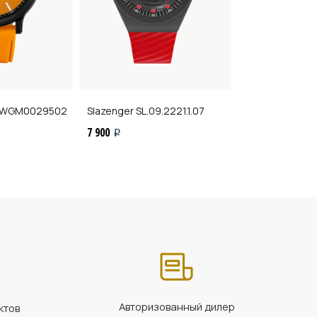
WGM0029502
Slazenger
SL.09.2221.1.07
Slazenger
SL.0
7 900
11 900
i
i
Авторизованный дилер
ктов