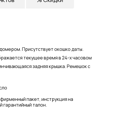
домером. Присутствует окошко даты.
ражается текущее время в 24-х часовом
винчивающаяся задняя крышка. Ремешок с
сло
 фирменный пакет, инструкция на
й гарантийный талон.