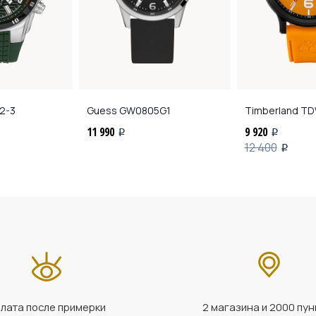
52-3
Guess
GW0805G1
Timberland
TD
11 990
9 920
i
i
12 400
i
лата после примерки
2 магазина и 2000 пун