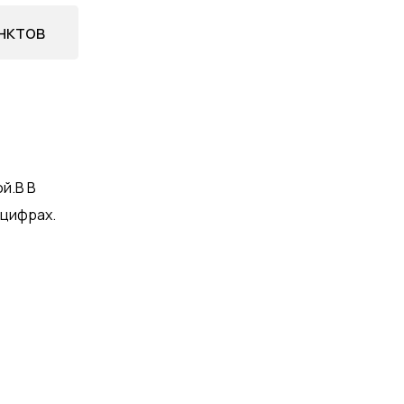
нктов
ой.В В
 цифрах.