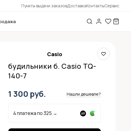
Пункты выдачи заказов
Доставка
Контакты
Сервис
родажа
Casio
будильники б. Casio TQ-
140-7
1 300 руб.
Нашли дешевле?
4 платежа по
325
→