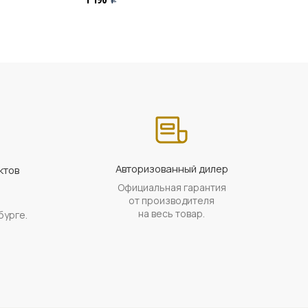
Авторизованный дилер
ктов
Официальная гарантия
а
от производителя
на весь товар.
бурге.