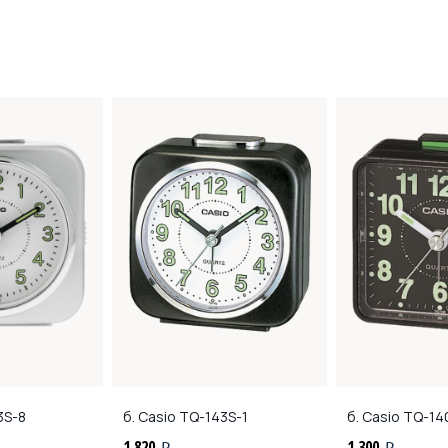
3S-8
б. Casio
TQ-143S-1
б. Casio
TQ-14
1 820
1 300
i
i