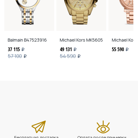
Balmain
B47523916
Michael Kors
MK5605
Michael Kors
37 115
49 131
55 590
i
i
i
57 100
54 590
i
i
Бесплатная доставка
Оплата после примерки