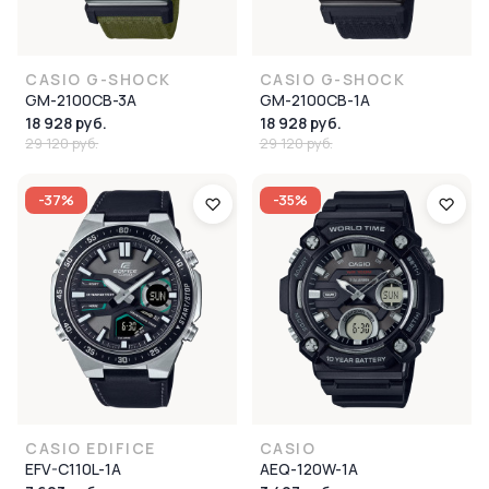
CASIO G-SHOCK
CASIO G-SHOCK
GM-2100CB-3A
GM-2100CB-1A
18 928 руб.
18 928 руб.
29 120 руб.
29 120 руб.
-37%
-35%
CASIO EDIFICE
CASIO
EFV-C110L-1A
AEQ-120W-1A