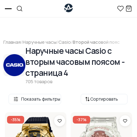
Главная
/
Наручные часы
/
Casio
/
Второй часовой пояс
Наручные часы Casio с
вторым часовым поясом -
страница 4
705 товаров
Показать фильтры
Сортировать
-35%
-37%