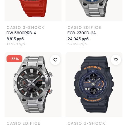
CASIO G-SHOCK
CASIO EDIFICE
DW-5600RRB-4
ECB-2300D-2A
8 813 руб.
24 043 руб.
13 990 руб.
36 990 руб.
-35%
CASIO EDIFICE
CASIO G-SHOCK