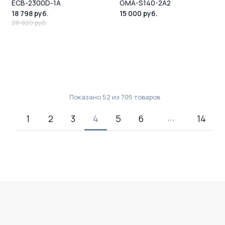
ECB-2300D-1A
GMA-S140-2A2
18 798 руб.
15 000 руб.
28 920 руб.
Показано
52
из
705
товаров
1
2
3
4
5
6
14