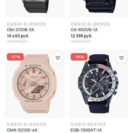
CASIO G-SHOCK
CASIO G-SHOCK
GM-2100B-3A
GA-900VB-1A
19 493 руб.
12 385 руб.
29 990 руб.
19 660 руб.
-37%
-36%
CASIO G-SHOCK
CASIO EDIFICE
GMA-S2100-4A
EQB-1000AT-1A