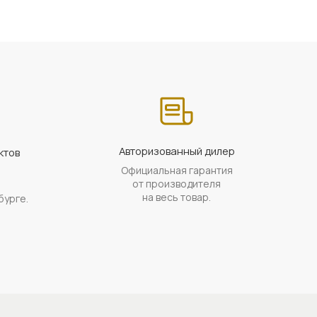
Авторизованный дилер
ктов
Официальная гарантия
а
от производителя
на весь товар.
бурге.